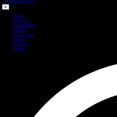
+31 (0)88 77 22 777
✕
Home
Projecten
Toepassingen
Merken
Wat we doen
Support
Vacatures
Contact